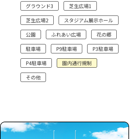
グラウンド3
芝生広場1
芝生広場2
スタジアム展示ホール
公園
ふれあい広場
花の郷
駐車場
P9駐車場
P3駐車場
P4駐車場
園内通行規制
その他