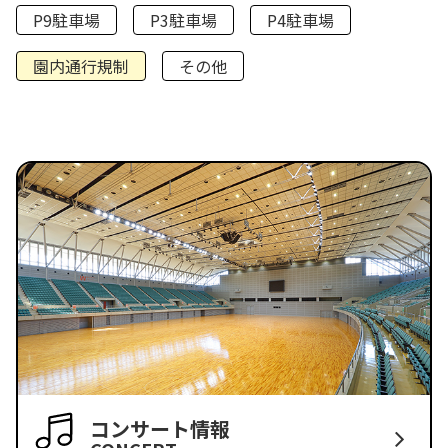
P9駐車場
P3駐車場
P4駐車場
園内通行規制
その他
コンサート情報