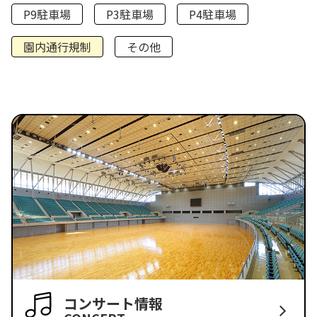
P9駐車場
P3駐車場
P4駐車場
園内通行規制
その他
コンサート情報