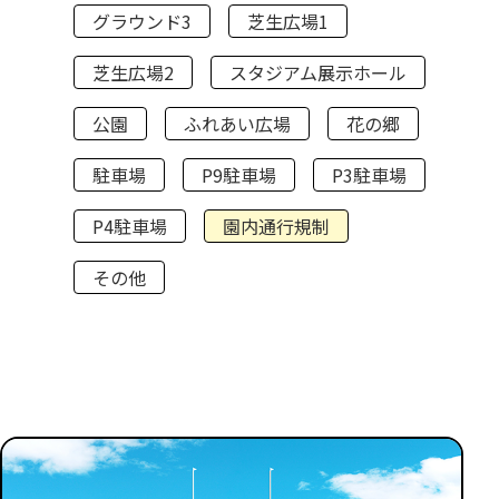
グラウンド3
芝生広場1
芝生広場2
スタジアム展示ホール
公園
ふれあい広場
花の郷
駐車場
P9駐車場
P3駐車場
P4駐車場
園内通行規制
その他