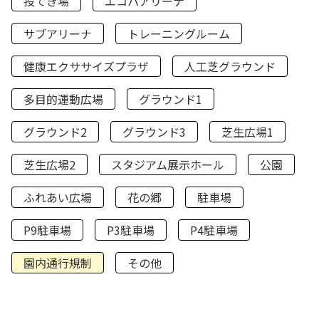
投てき場
エコパアリーナ
サブアリーナ
トレーニングルーム
健康エクササイズプラザ
人工芝グラウンド
多目的運動広場
グラウンド1
グラウンド2
グラウンド3
芝生広場1
芝生広場2
スタジアム展示ホール
公園
ふれあい広場
花の郷
駐車場
P9駐車場
P3駐車場
P4駐車場
園内通行規制
その他