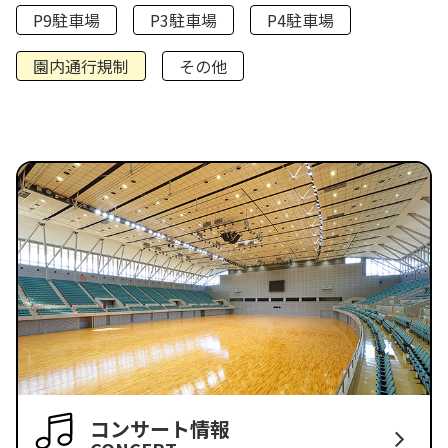
P9駐車場
P3駐車場
P4駐車場
園内通行規制
その他
コンサート情報