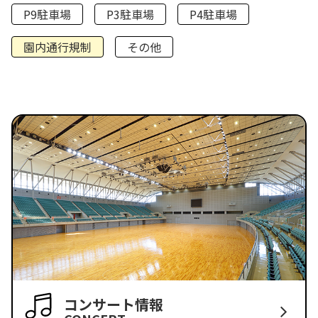
P9駐車場
P3駐車場
P4駐車場
園内通行規制
その他
コンサート情報