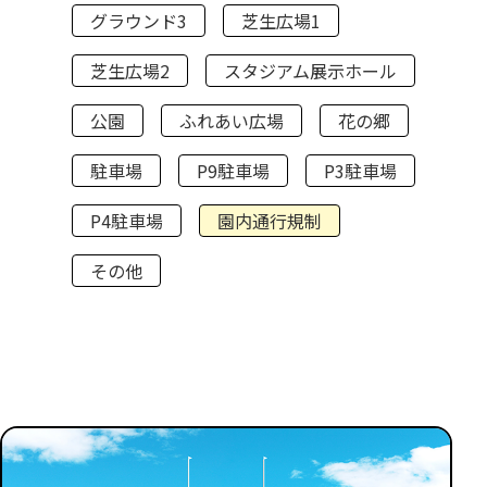
グラウンド3
芝生広場1
芝生広場2
スタジアム展示ホール
公園
ふれあい広場
花の郷
駐車場
P9駐車場
P3駐車場
P4駐車場
園内通行規制
その他