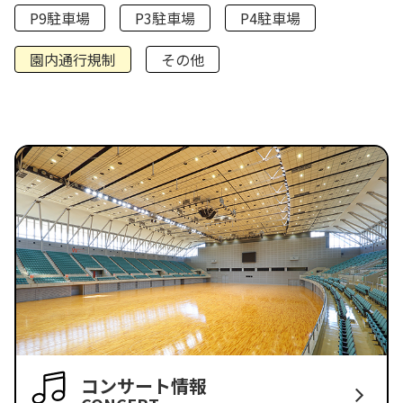
P9駐車場
P3駐車場
P4駐車場
園内通行規制
その他
コンサート情報