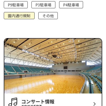
P9駐車場
P3駐車場
P4駐車場
園内通行規制
その他
コンサート情報