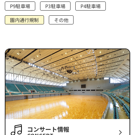
P9駐車場
P3駐車場
P4駐車場
園内通行規制
その他
コンサート情報