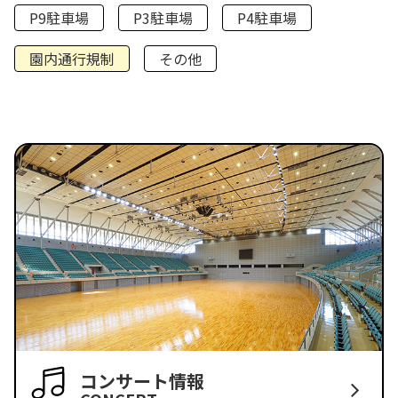
P9駐車場
P3駐車場
P4駐車場
園内通行規制
その他
コンサート情報