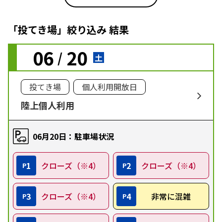
「投てき場」絞り込み 結果
06
20
/
土
投てき場
個人利用開放日
陸上個人利用
06月20日：駐車場状況
1
クローズ（※4）
2
クローズ（※4）
P
P
3
クローズ（※4）
4
非常に混雑
P
P