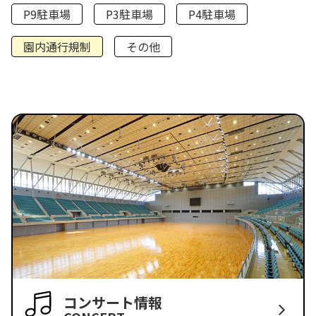
P9駐車場
P3駐車場
P4駐車場
園内通行規制
その他
コンサート情報