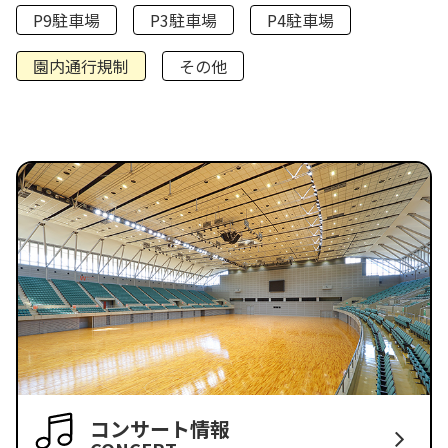
P9駐車場
P3駐車場
P4駐車場
園内通行規制
その他
コンサート情報