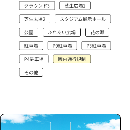
グラウンド3
芝生広場1
芝生広場2
スタジアム展示ホール
公園
ふれあい広場
花の郷
駐車場
P9駐車場
P3駐車場
P4駐車場
園内通行規制
その他