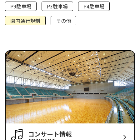
P9駐車場
P3駐車場
P4駐車場
園内通行規制
その他
コンサート情報