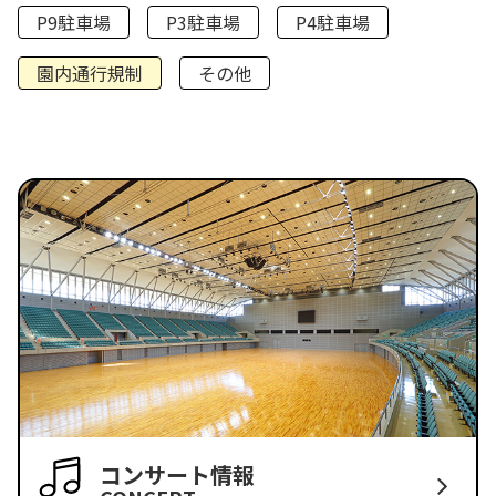
P9駐車場
P3駐車場
P4駐車場
園内通行規制
その他
コンサート情報