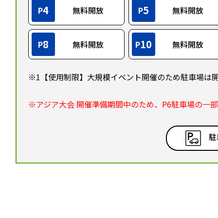
4
5
P
無料開放
P
無料開放
8
10
P
無料開放
P
無料開放
※1【使用制限】大規模イベント開催のため駐車場は
※アジア大会 開催準備期間中のため、P6駐車場の一
駐