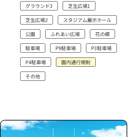
グラウンド3
芝生広場1
芝生広場2
スタジアム展示ホール
公園
ふれあい広場
花の郷
駐車場
P9駐車場
P3駐車場
P4駐車場
園内通行規制
その他