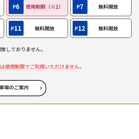
6
7
P
使用制限（※1）
P
無料開放
11
12
P
無料開放
P
無料開放
開放しておりません。
部は使用制限でご利用いただけません。
車場のご案内