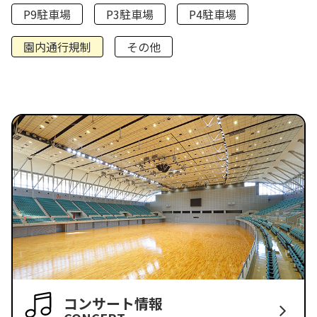
P9駐車場
P3駐車場
P4駐車場
園内通行規制
その他
コンサート情報