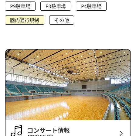
P9駐車場
P3駐車場
P4駐車場
園内通行規制
その他
コンサート情報