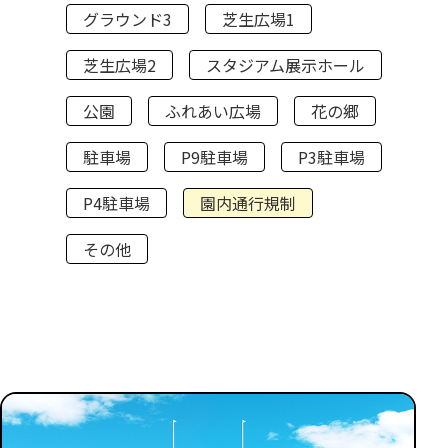
グラウンド3
芝生広場1
芝生広場2
スタジアム展示ホール
公園
ふれあい広場
花の郷
駐車場
P9駐車場
P3駐車場
P4駐車場
園内通行規制
その他