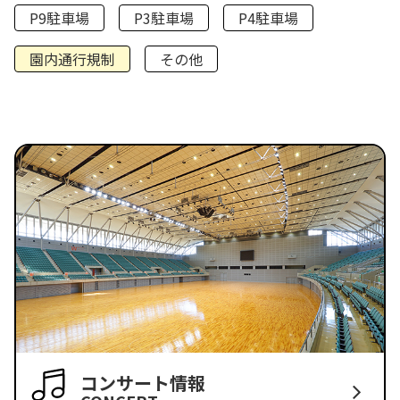
P9駐車場
P3駐車場
P4駐車場
園内通行規制
その他
コンサート情報