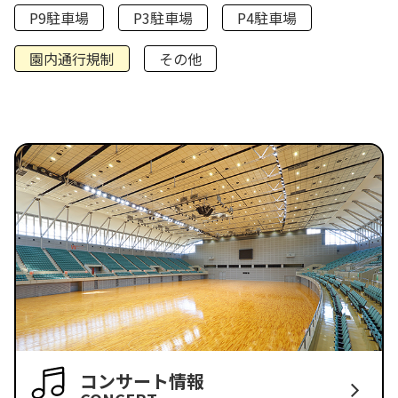
P9駐車場
P3駐車場
P4駐車場
園内通行規制
その他
コンサート情報