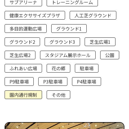
サブアリーナ
トレーニングルーム
健康エクササイズプラザ
人工芝グラウンド
多目的運動広場
グラウンド1
グラウンド2
グラウンド3
芝生広場1
芝生広場2
スタジアム展示ホール
公園
ふれあい広場
花の郷
駐車場
P9駐車場
P3駐車場
P4駐車場
園内通行規制
その他