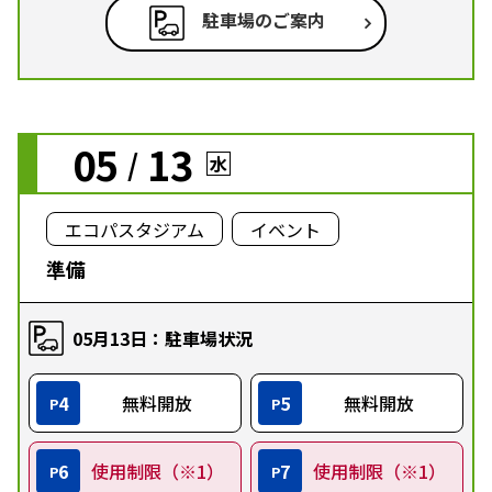
駐車場のご案内
05
13
/
水
エコパスタジアム
イベント
準備
05月13日：駐車場状況
4
無料開放
5
無料開放
P
P
6
使用制限（※1）
7
使用制限（※1）
P
P