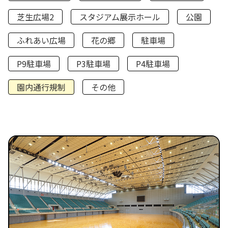
芝生広場2
スタジアム展示ホール
公園
ふれあい広場
花の郷
駐車場
P9駐車場
P3駐車場
P4駐車場
園内通行規制
その他