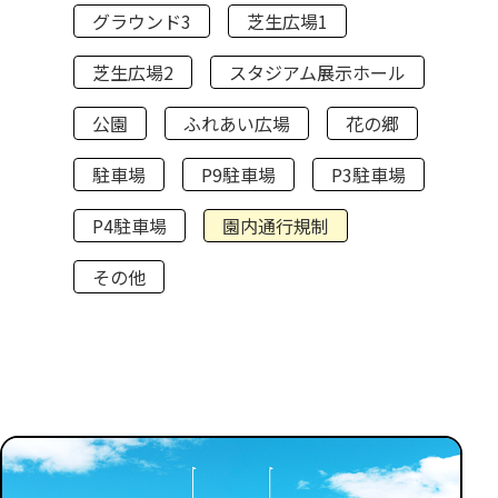
グラウンド3
芝生広場1
芝生広場2
スタジアム展示ホール
公園
ふれあい広場
花の郷
駐車場
P9駐車場
P3駐車場
P4駐車場
園内通行規制
その他