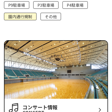
P9駐車場
P3駐車場
P4駐車場
園内通行規制
その他
コンサート情報