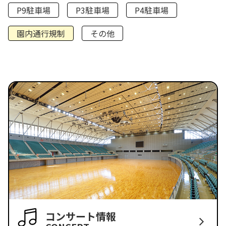
P9駐車場
P3駐車場
P4駐車場
園内通行規制
その他
コンサート情報