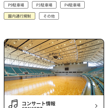
P9駐車場
P3駐車場
P4駐車場
園内通行規制
その他
コンサート情報