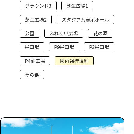
グラウンド3
芝生広場1
芝生広場2
スタジアム展示ホール
公園
ふれあい広場
花の郷
駐車場
P9駐車場
P3駐車場
P4駐車場
園内通行規制
その他