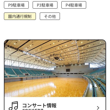
P9駐車場
P3駐車場
P4駐車場
園内通行規制
その他
コンサート情報