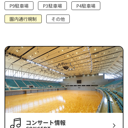
P9駐車場
P3駐車場
P4駐車場
園内通行規制
その他
コンサート情報