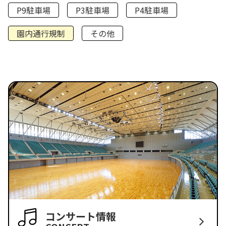
P9駐車場
P3駐車場
P4駐車場
園内通行規制
その他
コンサート情報