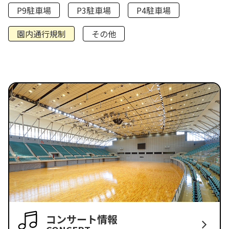
P9駐車場
P3駐車場
P4駐車場
園内通行規制
その他
コンサート情報