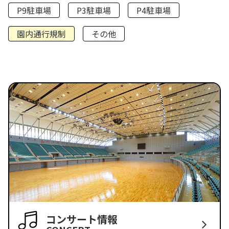
P9駐車場
P3駐車場
P4駐車場
園内通行規制
その他
コンサート情報