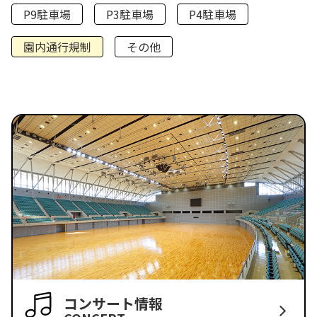
P9駐車場
P3駐車場
P4駐車場
園内通行規制
その他
コンサート情報