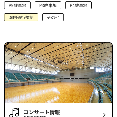
P9駐車場
P3駐車場
P4駐車場
園内通行規制
その他
コンサート情報