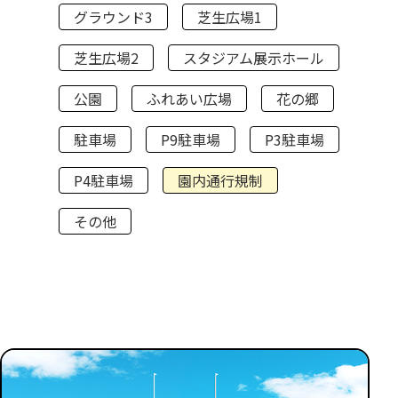
グラウンド3
芝生広場1
芝生広場2
スタジアム展示ホール
公園
ふれあい広場
花の郷
駐車場
P9駐車場
P3駐車場
P4駐車場
園内通行規制
その他