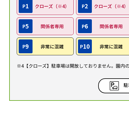
1
2
P
クローズ（※4）
P
クローズ（※4）
5
6
P
関係者専用
P
関係者専用
9
10
P
非常に混雑
P
非常に混雑
※4【クローズ】駐車場は開放しておりません。園内
駐