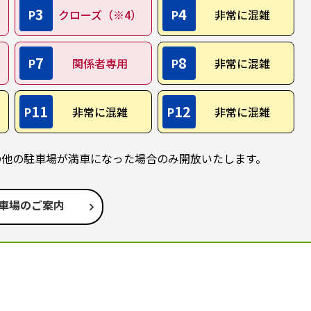
3
4
P
クローズ（※4）
P
非常に混雑
7
8
P
関係者専用
P
非常に混雑
11
12
P
非常に混雑
P
非常に混雑
の他の駐車場が満車になった場合のみ開放いたします。
車場のご案内