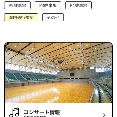
P9駐車場
P3駐車場
P4駐車場
園内通行規制
その他
コンサート情報