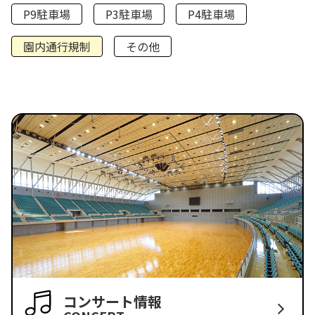
P9駐車場
P3駐車場
P4駐車場
園内通行規制
その他
コンサート情報