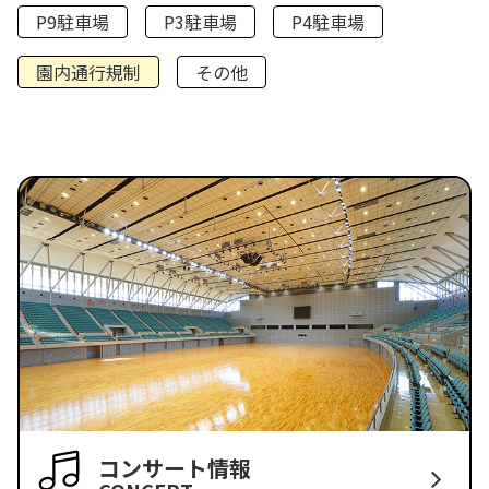
P9駐車場
P3駐車場
P4駐車場
園内通行規制
その他
コンサート情報