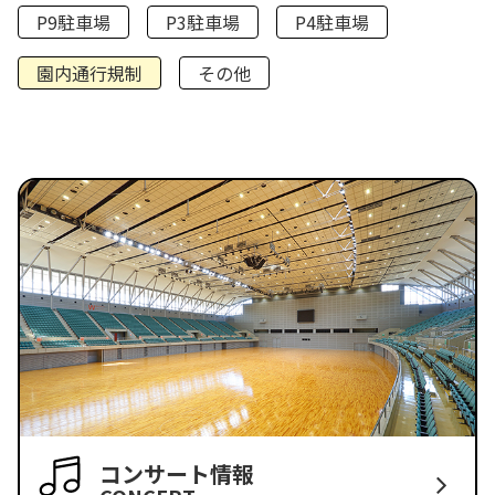
P9駐車場
P3駐車場
P4駐車場
園内通行規制
その他
コンサート情報