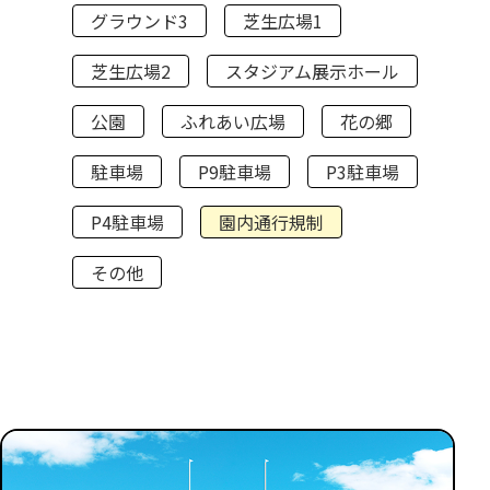
グラウンド3
芝生広場1
芝生広場2
スタジアム展示ホール
公園
ふれあい広場
花の郷
駐車場
P9駐車場
P3駐車場
P4駐車場
園内通行規制
その他