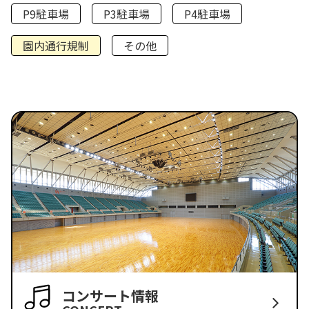
P9駐車場
P3駐車場
P4駐車場
園内通行規制
その他
コンサート情報