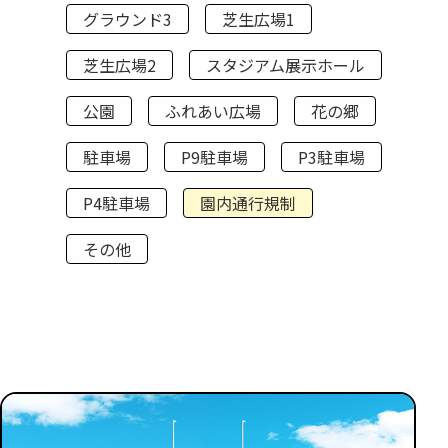
グラウンド3
芝生広場1
芝生広場2
スタジアム展示ホール
公園
ふれあい広場
花の郷
駐車場
P9駐車場
P3駐車場
P4駐車場
園内通行規制
その他