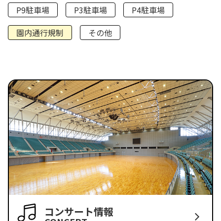
P9駐車場
P3駐車場
P4駐車場
園内通行規制
その他
コンサート情報