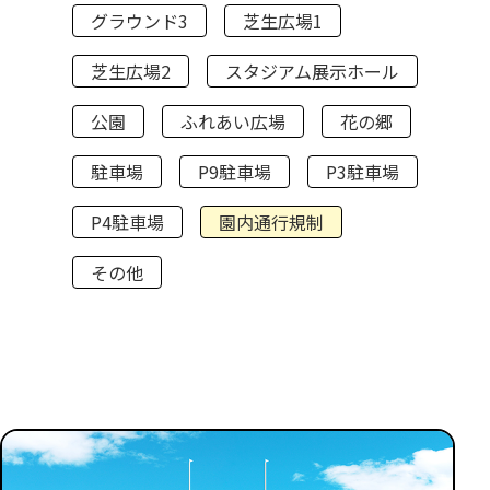
グラウンド3
芝生広場1
芝生広場2
スタジアム展示ホール
公園
ふれあい広場
花の郷
駐車場
P9駐車場
P3駐車場
P4駐車場
園内通行規制
その他