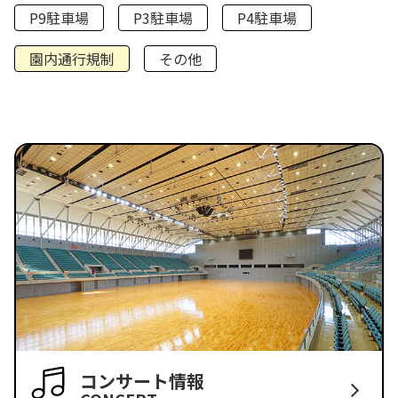
P9駐車場
P3駐車場
P4駐車場
園内通行規制
その他
コンサート情報